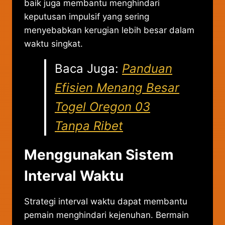
baik juga membantu menghindari
keputusan impulsif yang sering
menyebabkan kerugian lebih besar dalam
waktu singkat.
Baca Juga:
Panduan
Efisien Menang Besar
Togel Oregon 03
Tanpa Ribet
Menggunakan Sistem
Interval Waktu
Strategi interval waktu dapat membantu
pemain menghindari kejenuhan. Bermain