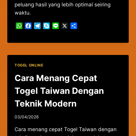
peluang hasil yang lebih optimal seiring
waktu.
WhatsApp
Facebook
Telegram
Skype
Line
X
Share
TOGEL ONLINE
Cara Menang Cepat
Togel Taiwan Dengan
Teknik Modern
03/04/2026
Cara menang cepat Togel Taiwan dengan