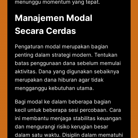
menunggu momentum yang tepat.
Manajemen Modal
Secara Cerdas
Pengaturan modal merupakan bagian
penting dalam strategi modern. Tentukan
batas penggunaan dana sebelum memulai
aktivitas. Dana yang digunakan sebaiknya
merupakan dana hiburan agar tidak
mengganggu kebutuhan utama.
Bagi modal ke dalam beberapa bagian
kecil untuk beberapa sesi percobaan. Cara
ini membantu menjaga stabilitas keuangan
dan mengurangi risiko kerugian besar
dalam satu waktu. Disiplin dalam mematuhi