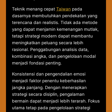
Teknik menang cepat
Taiwan
pada
dasarnya membutuhkan pendekatan yang
terencana dan realistis. Tidak ada metode
yang dapat menjamin kemenangan mutlak,
tetapi strategi modern dapat membantu
meningkatkan peluang secara lebih
rasional. Penggabungan analisis data,
kombinasi angka, dan pengelolaan modal
menjadi fondasi penting.
Konsistensi dan pengendalian emosi
menjadi faktor penentu keberhasilan
jangka panjang. Dengan menerapkan
strategi secara disiplin, pengalaman
bermain dapat menjadi lebih terarah. Fokus
utama tetap pada pengelolaan strategi