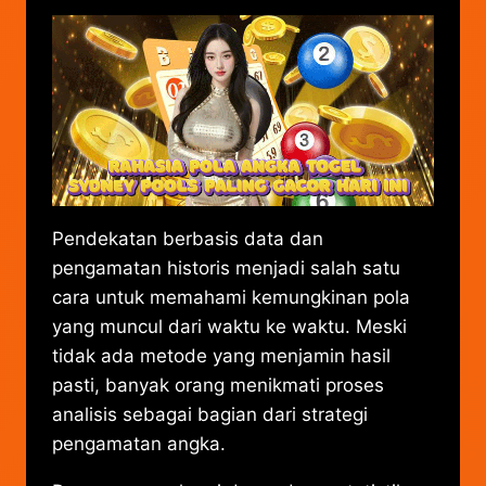
Pendekatan berbasis data dan
pengamatan historis menjadi salah satu
cara untuk memahami kemungkinan pola
yang muncul dari waktu ke waktu. Meski
tidak ada metode yang menjamin hasil
pasti, banyak orang menikmati proses
analisis sebagai bagian dari strategi
pengamatan angka.