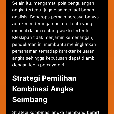
Selain itu, mengamati pola pengulangan
angka tertentu juga bisa menjadi bahan
analisis. Beberapa pemain percaya bahwa
ada kecenderungan pola tertentu yang
muncul dalam rentang waktu tertentu.
Meskipun tidak menjamin kemenangan,
pendekatan ini membantu meningkatkan
pemahaman terhadap karakter keluaran
angka sehingga keputusan dapat diambil
dengan lebih percaya diri.
Strategi Pemilihan
Kombinasi Angka
Seimbang
Strategi kombinasi angka seimbang berarti