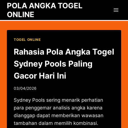
Skip
POLA ANGKA TOGEL
to
ONLINE
content
TOGEL ONLINE
Rahasia Pola Angka Togel
Sydney Pools Paling
Gacor Hari Ini
03/04/2026
Sydney Pools sering menarik perhatian
para penggemar analisis angka karena
dianggap dapat memberikan wawasan
tambahan dalam memilih kombinasi.