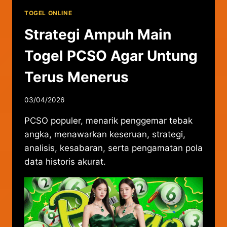
TOGEL ONLINE
Strategi Ampuh Main
Togel PCSO Agar Untung
Terus Menerus
03/04/2026
PCSO populer, menarik penggemar tebak
angka, menawarkan keseruan, strategi,
analisis, kesabaran, serta pengamatan pola
data historis akurat.