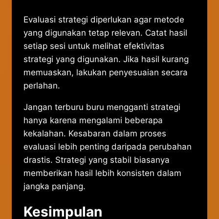
Evaluasi strategi diperlukan agar metode
yang digunakan tetap relevan. Catat hasil
setiap sesi untuk melihat efektivitas
strategi yang digunakan. Jika hasil kurang
memuaskan, lakukan penyesuaian secara
perlahan.
Jangan terburu buru mengganti strategi
hanya karena mengalami beberapa
kekalahan. Kesabaran dalam proses
evaluasi lebih penting daripada perubahan
drastis. Strategi yang stabil biasanya
memberikan hasil lebih konsisten dalam
jangka panjang.
Kesimpulan