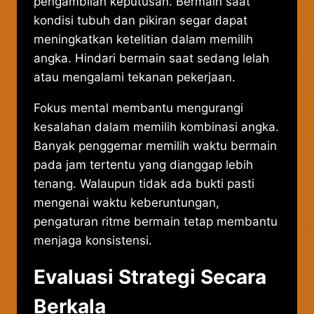
pengambilan keputusan. Bermain saat
kondisi tubuh dan pikiran segar dapat
meningkatkan ketelitian dalam memilih
angka. Hindari bermain saat sedang lelah
atau mengalami tekanan pekerjaan.
Fokus mental membantu mengurangi
kesalahan dalam memilih kombinasi angka.
Banyak penggemar memilih waktu bermain
pada jam tertentu yang dianggap lebih
tenang. Walaupun tidak ada bukti pasti
mengenai waktu keberuntungan,
pengaturan ritme bermain tetap membantu
menjaga konsistensi.
Evaluasi Strategi Secara
Berkala