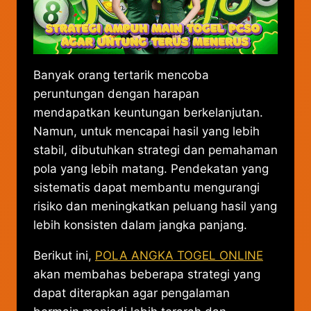
Banyak orang tertarik mencoba
peruntungan dengan harapan
mendapatkan keuntungan berkelanjutan.
Namun, untuk mencapai hasil yang lebih
stabil, dibutuhkan strategi dan pemahaman
pola yang lebih matang. Pendekatan yang
sistematis dapat membantu mengurangi
risiko dan meningkatkan peluang hasil yang
lebih konsisten dalam jangka panjang.
Berikut ini,
POLA ANGKA TOGEL ONLINE
akan membahas beberapa strategi yang
dapat diterapkan agar pengalaman