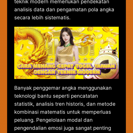
teknik modern memerlukan pendekatan
analisis data dan pengamatan pola angka
secara lebih sistematis.
Banyak penggemar angka menggunakan
teknologi bantu seperti pencatatan
statistik, analisis tren historis, dan metode
kombinasi matematis untuk memperluas
peluang. Pengelolaan modal dan
pengendalian emosi juga sangat penting