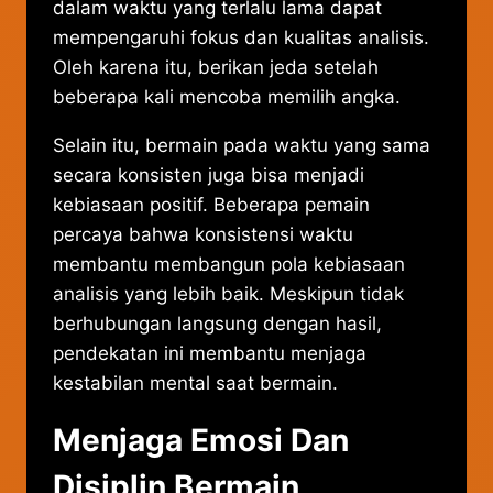
dalam waktu yang terlalu lama dapat
mempengaruhi fokus dan kualitas analisis.
Oleh karena itu, berikan jeda setelah
beberapa kali mencoba memilih angka.
Selain itu, bermain pada waktu yang sama
secara konsisten juga bisa menjadi
kebiasaan positif. Beberapa pemain
percaya bahwa konsistensi waktu
membantu membangun pola kebiasaan
analisis yang lebih baik. Meskipun tidak
berhubungan langsung dengan hasil,
pendekatan ini membantu menjaga
kestabilan mental saat bermain.
Menjaga Emosi Dan
Disiplin Bermain