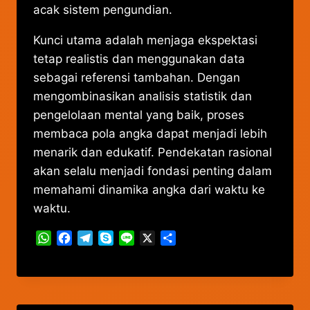
acak sistem pengundian.
Kunci utama adalah menjaga ekspektasi
tetap realistis dan menggunakan data
sebagai referensi tambahan. Dengan
mengombinasikan analisis statistik dan
pengelolaan mental yang baik, proses
membaca pola angka dapat menjadi lebih
menarik dan edukatif. Pendekatan rasional
akan selalu menjadi fondasi penting dalam
memahami dinamika angka dari waktu ke
waktu.
WhatsApp
Facebook
Telegram
Skype
Line
X
Share