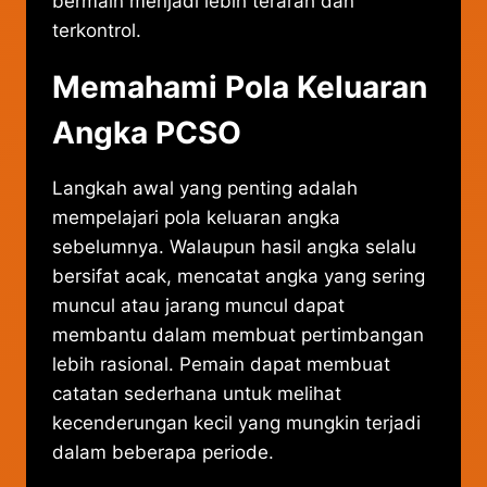
bermain menjadi lebih terarah dan
terkontrol.
Memahami Pola Keluaran
Angka PCSO
Langkah awal yang penting adalah
mempelajari pola keluaran angka
sebelumnya. Walaupun hasil angka selalu
bersifat acak, mencatat angka yang sering
muncul atau jarang muncul dapat
membantu dalam membuat pertimbangan
lebih rasional. Pemain dapat membuat
catatan sederhana untuk melihat
kecenderungan kecil yang mungkin terjadi
dalam beberapa periode.