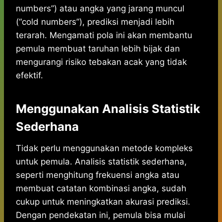
numbers”) atau angka yang jarang muncul
(“cold numbers”), prediksi menjadi lebih
terarah. Mengamati pola ini akan membantu
pemula membuat taruhan lebih bijak dan
mengurangi risiko tebakan acak yang tidak
efektif.
Menggunakan Analisis Statistik
Sederhana
Tidak perlu menggunakan metode kompleks
untuk pemula. Analisis statistik sederhana,
seperti menghitung frekuensi angka atau
membuat catatan kombinasi angka, sudah
cukup untuk meningkatkan akurasi prediksi.
Dengan pendekatan ini, pemula bisa mulai