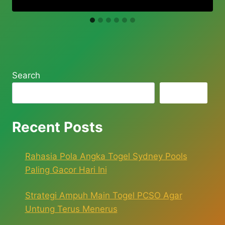
Search
Search
Recent Posts
Rahasia Pola Angka Togel Sydney Pools
Paling Gacor Hari Ini
Strategi Ampuh Main Togel PCSO Agar
Untung Terus Menerus