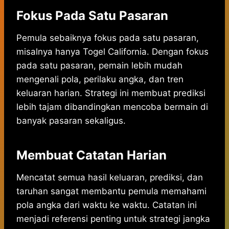
Fokus Pada Satu Pasaran
Pemula sebaiknya fokus pada satu pasaran,
misalnya hanya Togel California. Dengan fokus
pada satu pasaran, pemain lebih mudah
mengenali pola, perilaku angka, dan tren
keluaran harian. Strategi ini membuat prediksi
lebih tajam dibandingkan mencoba bermain di
banyak pasaran sekaligus.
Membuat Catatan Harian
Mencatat semua hasil keluaran, prediksi, dan
taruhan sangat membantu pemula memahami
pola angka dari waktu ke waktu. Catatan ini
menjadi referensi penting untuk strategi jangka