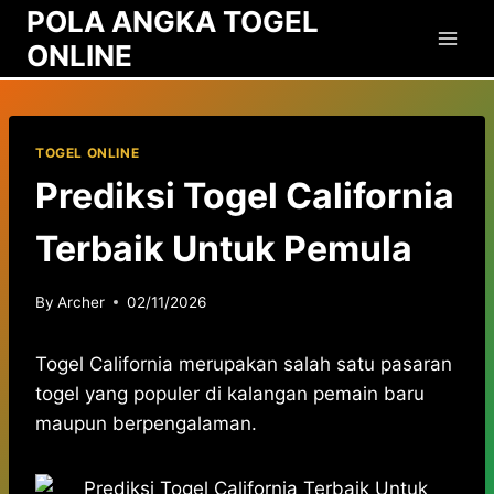
Skip
POLA ANGKA TOGEL
to
ONLINE
content
TOGEL ONLINE
Prediksi Togel California
Terbaik Untuk Pemula
By
Archer
02/11/2026
Togel California merupakan salah satu pasaran
togel yang populer di kalangan pemain baru
maupun berpengalaman.