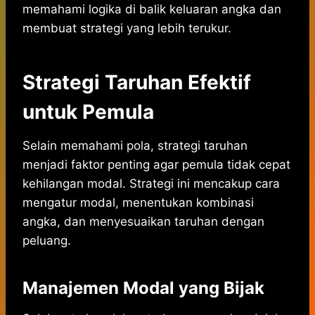
memahami logika di balik keluaran angka dan
membuat strategi yang lebih terukur.
Strategi Taruhan Efektif
untuk Pemula
Selain memahami pola, strategi taruhan
menjadi faktor penting agar pemula tidak cepat
kehilangan modal. Strategi ini mencakup cara
mengatur modal, menentukan kombinasi
angka, dan menyesuaikan taruhan dengan
peluang.
Manajemen Modal yang Bijak