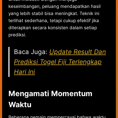
keseimbangan, peluang mendapatkan hasil
yang lebih stabil bisa meningkat. Teknik ini
terlihat sederhana, tetapi cukup efektif jika
diterapkan secara konsisten dalam setiap
prediksi.
Baca Juga:
Update Result Dan
Prediksi Togel Fiji Terlengkap
Hari Ini
Mengamati Momentum
Waktu
Beberapa pemain mempercayai bahwa waktu