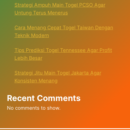
Strategi Ampuh Main Togel PCSO Agar
Untung Terus Menerus
Cara Menang Cepat Togel Taiwan Dengan
Teknik Modern
Tips Prediksi Togel Tennessee Agar Profit
Lebih Besar
Strategi Jitu Main Togel Jakarta Agar
Konsisten Menang
Recent Comments
No comments to show.