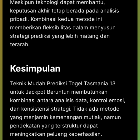
Meskipun teknologi dapat membantu,
keputusan akhir tetap berada pada analisis
pribadi. Kombinasi kedua metode ini
memberikan fleksibilitas dalam menyusun
strategi prediksi yang lebih matang dan
terarah.
Kesimpulan
Teknik Mudah Prediksi Togel Tasmania 13
untuk Jackpot Beruntun membutuhkan
kombinasi antara analisis data, kontrol emosi,
dan konsistensi strategi. Tidak ada metode
yang menjamin kemenangan mutlak, namun
pendekatan yang terstruktur dapat
meningkatkan peluang keberhasilan.