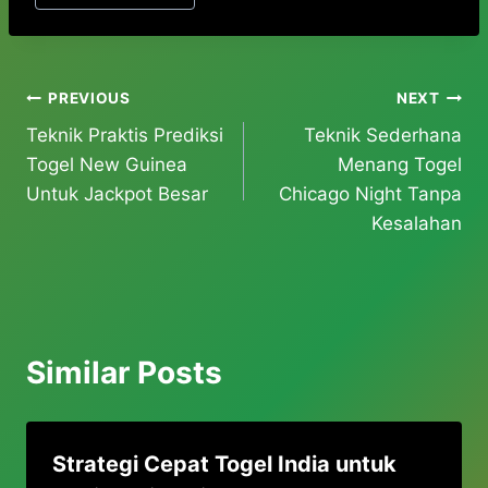
Post
PREVIOUS
NEXT
Teknik Praktis Prediksi
Teknik Sederhana
navigation
Togel New Guinea
Menang Togel
Untuk Jackpot Besar
Chicago Night Tanpa
Kesalahan
Similar Posts
Strategi Cepat Togel India untuk