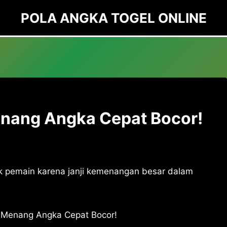
POLA ANGKA TOGEL ONLINE
enang Angka Cepat Bocor!
k pemain karena janji kemenangan besar dalam