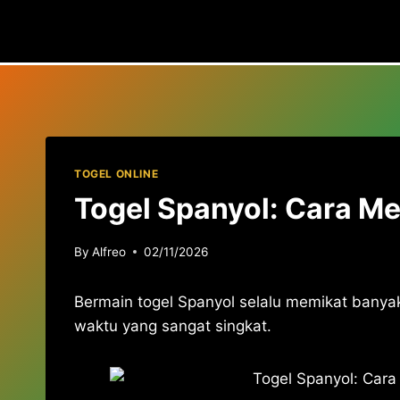
Skip
to
content
TOGEL ONLINE
Togel Spanyol: Cara M
By
Alfreo
02/11/2026
Bermain togel Spanyol selalu memikat banya
waktu yang sangat singkat.