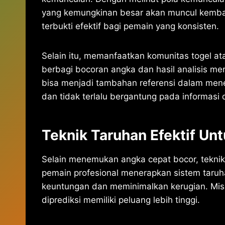
yang kemungkinan besar akan muncul kembali
terbukti efektif bagi pemain yang konsisten.
Selain itu, memanfaatkan komunitas togel at
berbagi bocoran angka dan hasil analisis mere
bisa menjadi tambahan referensi dalam menen
dan tidak terlalu bergantung pada informasi da
Teknik Taruhan Efektif U
Selain menemukan angka cepat bocor, teknik
pemain profesional menerapkan sistem taruh
keuntungan dan meminimalkan kerugian. Mis
diprediksi memiliki peluang lebih tinggi.