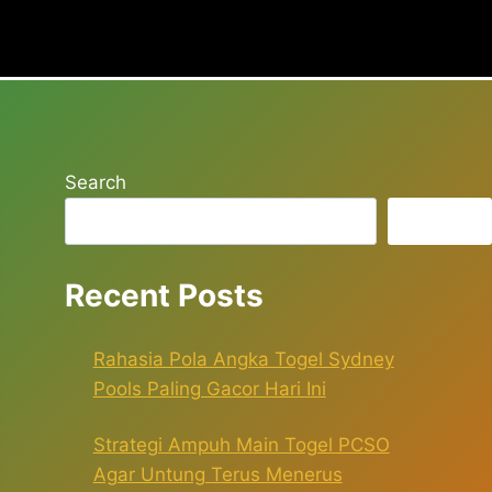
Search
Search
Recent Posts
Rahasia Pola Angka Togel Sydney
Pools Paling Gacor Hari Ini
Strategi Ampuh Main Togel PCSO
Agar Untung Terus Menerus