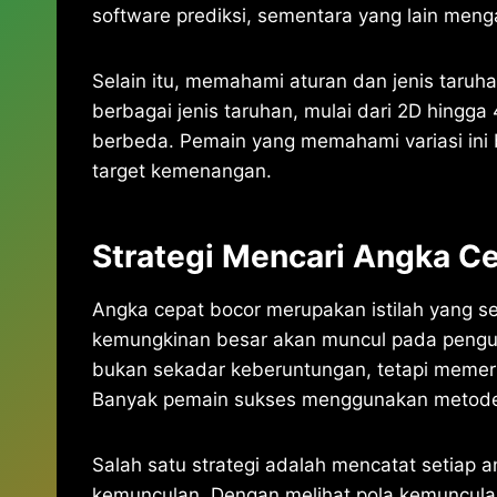
software prediksi, sementara yang lain meng
Selain itu, memahami aturan dan jenis taruh
berbagai jenis taruhan, mulai dari 2D hingga 
berbeda. Pemain yang memahami variasi ini 
target kemenangan.
Strategi Mencari Angka C
Angka cepat bocor merupakan istilah yang 
kemungkinan besar akan muncul pada pengu
bukan sekadar keberuntungan, tetapi memerlu
Banyak pemain sukses menggunakan metode 
Salah satu strategi adalah mencatat setiap 
kemunculan. Dengan melihat pola kemuncul