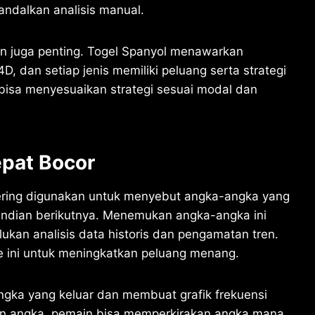
andalkan analisis manual.
an juga penting. Togel Spanyol menawarkan
4D, dan setiap jenis memiliki peluang serta strategi
bisa menyesuaikan strategi sesuai modal dan
epat Bocor
sering digunakan untuk menyebut angka-angka yang
ndian berikutnya. Menemukan angka-angka ini
kan analisis data historis dan pengamatan tren.
ini untuk meningkatkan peluang menang.
angka yang keluar dan membuat grafik frekuensi
an angka, pemain bisa memperkirakan angka mana