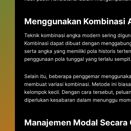
Menggunakan Kombinasi 
Teknik kombinasi angka modern sering digun
Kombinasi dapat dibuat dengan menggabungk
serta angka yang memiliki pola historis terte
penggunaan pola tunggal yang terlalu sempit
Selain itu, beberapa penggemar menggunak
membuat variasi kombinasi. Metode ini bia
kelompok kecil. Dengan cara tersebut, peluan
diperlukan kesabaran dalam menunggu mome
Manajemen Modal Secara 