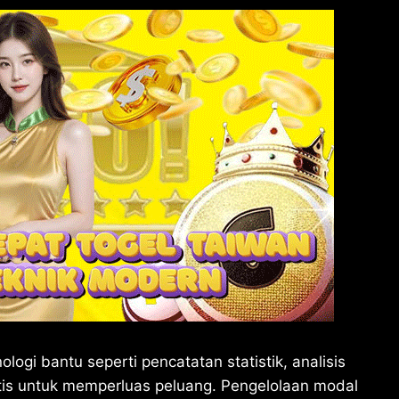
i bantu seperti pencatatan statistik, analisis
tis untuk memperluas peluang. Pengelolaan modal