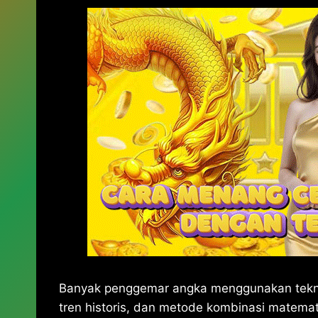
Banyak penggemar angka menggunakan teknolog
tren historis, dan metode kombinasi matema