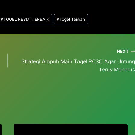
#
TOGEL RESMI TERBAIK
#
Togel Taiwan
NEXT
Strategi Ampuh Main Togel PCSO Agar Untung
Terus Menerus