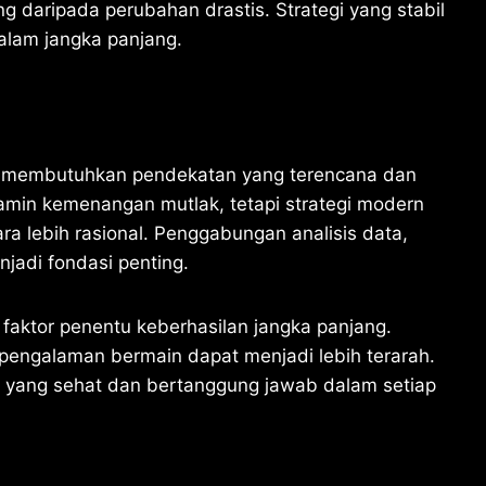
g daripada perubahan drastis. Strategi yang stabil
alam jangka panjang.
 membutuhkan pendekatan yang terencana dan
jamin kemenangan mutlak, tetapi strategi modern
 lebih rasional. Penggabungan analisis data,
jadi fondasi penting.
faktor penentu keberhasilan jangka panjang.
 pengalaman bermain dapat menjadi lebih terarah.
i yang sehat dan bertanggung jawab dalam setiap