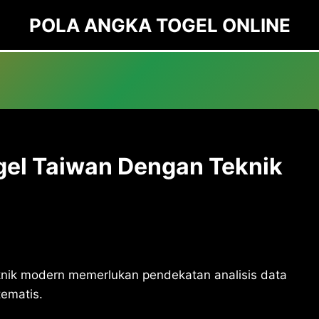
POLA ANGKA TOGEL ONLINE
el Taiwan Dengan Teknik
nik modern memerlukan pendekatan analisis data
tematis.