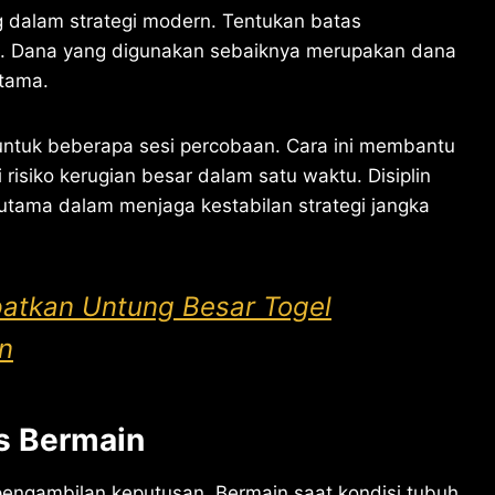
 dalam strategi modern. Tentukan batas
s. Dana yang digunakan sebaiknya merupakan dana
tama.
untuk beberapa sesi percobaan. Cara ini membantu
risiko kerugian besar dalam satu waktu. Disiplin
tama dalam menjaga kestabilan strategi jangka
atkan Untung Besar Togel
n
s Bermain
engambilan keputusan. Bermain saat kondisi tubuh