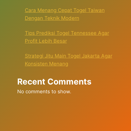
Cara Menang Cepat Togel Taiwan
Dengan Teknik Modern
Tips Prediksi Togel Tennessee Agar
Profit Lebih Besar
Strategi Jitu Main Togel Jakarta Agar
Konsisten Menang
Recent Comments
No comments to show.