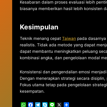
Kesabaran dalam proses evaluasi lebih pentin
biasanya memberikan hasil lebih konsisten d
Kesimpulan
Teknik menang cepat
Taiwan
pada dasarnya
realistis. Tidak ada metode yang dapat men
dapat membantu meningkatkan peluang secara
kombinasi angka, dan pengelolaan modal men
Konsistensi dan pengendalian emosi menjadi 
Dengan menerapkan strategi secara disiplin,
Fokus utama tetap pada pengelolaan strateg
kesempatan.
W
F
T
S
L
X
S