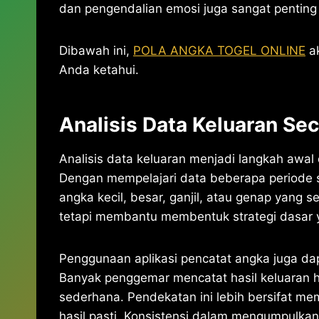
dan pengendalian emosi juga sangat penting a
Dibawah ini,
POLA ANGKA TOGEL ONLINE
ak
Anda ketahui.
Analisis Data Keluaran Sec
Analisis data keluaran menjadi langkah awa
Dengan mempelajari data beberapa periode 
angka kecil, besar, ganjil, atau genap yang s
tetapi membantu membentuk strategi dasar y
Penggunaan aplikasi pencatat angka juga dap
Banyak penggemar mencatat hasil keluaran h
sederhana. Pendekatan ini lebih bersifat 
hasil pasti. Konsistensi dalam mengumpulkan