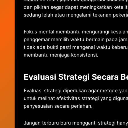
dan pikiran segar dapat meningkatkan keteli
sedang lelah atau mengalami tekanan pekerj
Fokus mental membantu mengurangi kesalah
penggemar memilih waktu bermain pada jam 
tidak ada bukti pasti mengenai waktu keberu
membantu menjaga konsistensi.
Evaluasi Strategi Secara B
Evaluasi strategi diperlukan agar metode yang
untuk melihat efektivitas strategi yang digu
penyesuaian secara perlahan.
Jangan terburu buru mengganti strategi han