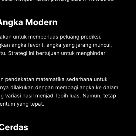
Angka Modern
akan untuk memperluas peluang prediksi.
an angka favorit, angka yang jarang muncul,
ntu. Strategi ini bertujuan untuk menghindari
.
an pendekatan matematika sederhana untuk
sanya dilakukan dengan membagi angka ke dalam
g variasi hasil menjadi lebih luas. Namun, tetap
ntum yang tepat.
Cerdas