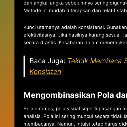
dari angka-angka sebelumnya sering diguna
Metode ini mudah diterapkan dan relatif stabi
Kunci utamanya adalah konsistensi. Gunakan
efektivitasnya. Jika hasilnya kurang sesuai,
secara drastis. Kesabaran dalam menerapkan
Baca Juga:
Teknik Membaca St
Konsisten
Mengombinasikan Pola dan 
Selain rumus, pola visual seperti pasangan 
analisis. Pola ini sering muncul secara ti
membacanya. Namun, intuisi tetap harus did