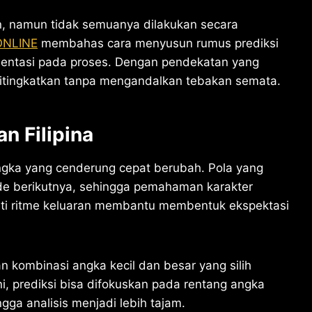
, namun tidak semuanya dilakukan secara
ONLINE
membahas cara menyusun rumus prediksi
orientasi pada proses. Dengan pendekatan yang
itingkatkan tanpa mengandalkan tebakan semata.
n Filipina
 angka yang cenderung cepat berubah. Pola yang
ode berikutnya, sehingga pemahaman karakter
ati ritme keluaran membantu membentuk ekspektasi
kan kombinasi angka kecil dan besar yang silih
, prediksi bisa difokuskan pada rentang angka
gga analisis menjadi lebih tajam.