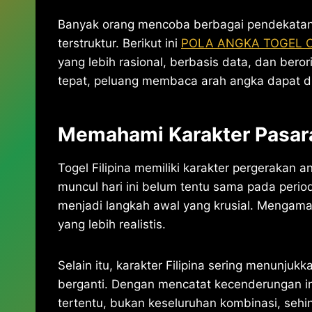
Banyak orang mencoba berbagai pendekatan
terstruktur. Berikut ini
POLA ANGKA TOGEL 
yang lebih rasional, berbasis data, dan ber
tepat, peluang membaca arah angka dapat d
Memahami Karakter Pasara
Togel Filipina memiliki karakter pergerakan
muncul hari ini belum tentu sama pada peri
menjadi langkah awal yang krusial. Mengam
yang lebih realistis.
Selain itu, karakter Filipina sering menunjuk
berganti. Dengan mencatat kecenderungan ini
tertentu, bukan keseluruhan kombinasi, sehin