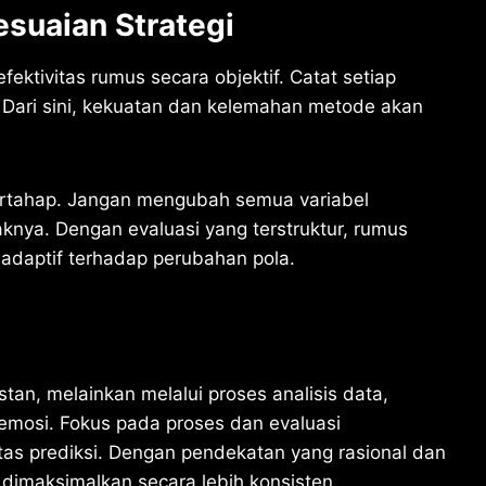
esuaian Strategi
ektivitas rumus secara objektif. Catat setiap
 Dari sini, kekuatan dan kelemahan metode akan
bertahap. Jangan mengubah semua variabel
knya. Dengan evaluasi yang terstruktur, rumus
adaptif terhadap perubahan pola.
nstan, melainkan melalui proses analisis data,
emosi. Fokus pada proses dan evaluasi
as prediksi. Dengan pendekatan yang rasional dan
dimaksimalkan secara lebih konsisten.