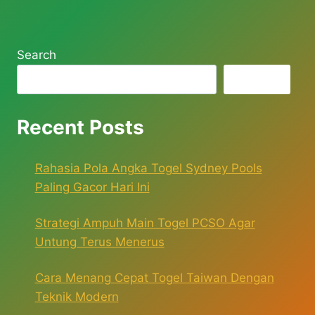
Search
Search
Recent Posts
Rahasia Pola Angka Togel Sydney Pools
Paling Gacor Hari Ini
Strategi Ampuh Main Togel PCSO Agar
Untung Terus Menerus
Cara Menang Cepat Togel Taiwan Dengan
Teknik Modern