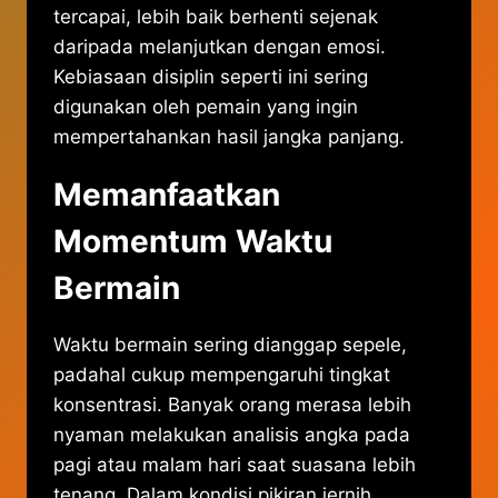
tercapai, lebih baik berhenti sejenak
daripada melanjutkan dengan emosi.
Kebiasaan disiplin seperti ini sering
digunakan oleh pemain yang ingin
mempertahankan hasil jangka panjang.
Memanfaatkan
Momentum Waktu
Bermain
Waktu bermain sering dianggap sepele,
padahal cukup mempengaruhi tingkat
konsentrasi. Banyak orang merasa lebih
nyaman melakukan analisis angka pada
pagi atau malam hari saat suasana lebih
tenang. Dalam kondisi pikiran jernih,