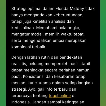
Strategi optimal dalam Florida Midday tidak
hanya mengandalkan keberuntungan,
tetapi juga ketelitian analisis dan
kedisiplinan. Memahami pola angka,
mengatur modal, memilih waktu tepat,
serta mengendalikan emosi merupakan
kombinasi terbaik.
Dengan latihan rutin dan pendekatan
realistis, peluang memperoleh hasil stabil
dapat meningkat secara perlahan namun
pasti. Konsistensi dan kesabaran tetap
menjadi kunci utama dalam setiap langkah
strategi. Ayo, gali info terbaru dan
terpercaya tentang
togel online
di
Indonesia. Jangan sampai ketinggalan