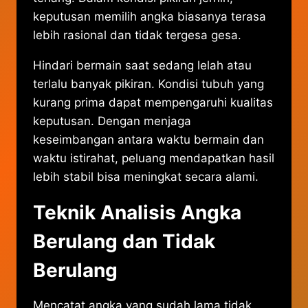
keputusan memilih angka biasanya terasa
lebih rasional dan tidak tergesa gesa.
Hindari bermain saat sedang lelah atau
terlalu banyak pikiran. Kondisi tubuh yang
kurang prima dapat mempengaruhi kualitas
keputusan. Dengan menjaga
keseimbangan antara waktu bermain dan
waktu istirahat, peluang mendapatkan hasil
lebih stabil bisa meningkat secara alami.
Teknik Analisis Angka
Berulang dan Tidak
Berulang
Mencatat angka yang sudah lama tidak