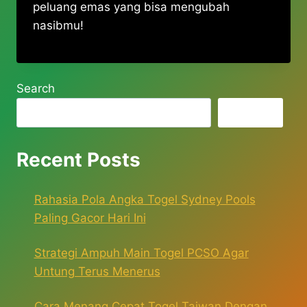
peluang emas yang bisa mengubah
nasibmu!
Search
Search
Recent Posts
Rahasia Pola Angka Togel Sydney Pools
Paling Gacor Hari Ini
Strategi Ampuh Main Togel PCSO Agar
Untung Terus Menerus
Cara Menang Cepat Togel Taiwan Dengan