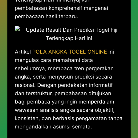
pembahasan komprehensif mengenai
pembacaan hasil terbaru.
Artikel
POLA ANGKA TOGEL ONLINE
ini
mengulas cara memahami data
sebelumnya, membaca tren pergerakan
angka, serta menyusun prediksi secara
rasional. Dengan pendekatan informatif
dan terstruktur, pembahasan ditujukan
bagi pembaca yang ingin memperdalam
wawasan analisis angka secara objektif,
konsisten, dan berbasis pengamatan tanpa
mengandalkan asumsi semata.