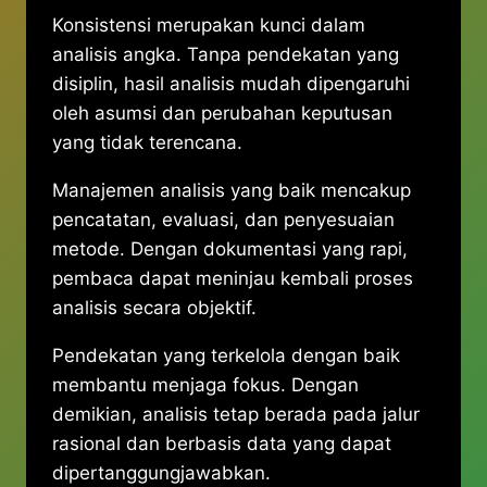
Konsistensi merupakan kunci dalam
analisis angka. Tanpa pendekatan yang
disiplin, hasil analisis mudah dipengaruhi
oleh asumsi dan perubahan keputusan
yang tidak terencana.
Manajemen analisis yang baik mencakup
pencatatan, evaluasi, dan penyesuaian
metode. Dengan dokumentasi yang rapi,
pembaca dapat meninjau kembali proses
analisis secara objektif.
Pendekatan yang terkelola dengan baik
membantu menjaga fokus. Dengan
demikian, analisis tetap berada pada jalur
rasional dan berbasis data yang dapat
dipertanggungjawabkan.