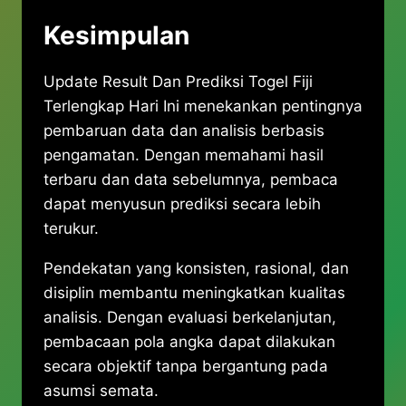
Kesimpulan
Update Result Dan Prediksi Togel Fiji
Terlengkap Hari Ini menekankan pentingnya
pembaruan data dan analisis berbasis
pengamatan. Dengan memahami hasil
terbaru dan data sebelumnya, pembaca
dapat menyusun prediksi secara lebih
terukur.
Pendekatan yang konsisten, rasional, dan
disiplin membantu meningkatkan kualitas
analisis. Dengan evaluasi berkelanjutan,
pembacaan pola angka dapat dilakukan
secara objektif tanpa bergantung pada
asumsi semata.