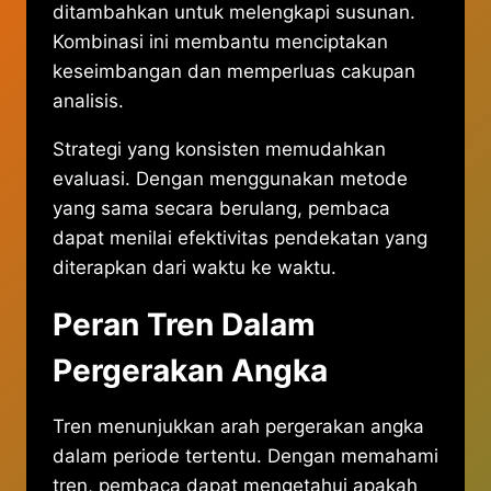
ditambahkan untuk melengkapi susunan.
Kombinasi ini membantu menciptakan
keseimbangan dan memperluas cakupan
analisis.
Strategi yang konsisten memudahkan
evaluasi. Dengan menggunakan metode
yang sama secara berulang, pembaca
dapat menilai efektivitas pendekatan yang
diterapkan dari waktu ke waktu.
Peran Tren Dalam
Pergerakan Angka
Tren menunjukkan arah pergerakan angka
dalam periode tertentu. Dengan memahami
tren, pembaca dapat mengetahui apakah