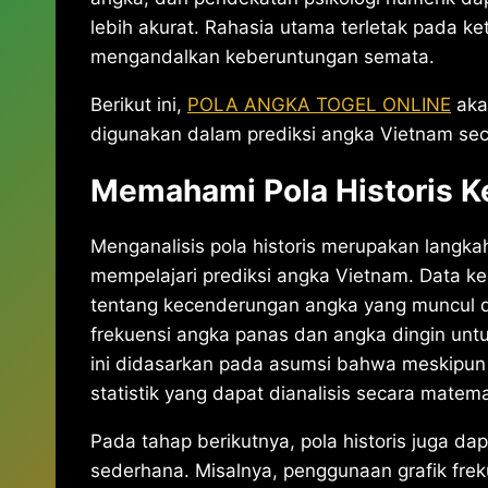
lebih akurat. Rahasia utama terletak pada k
mengandalkan keberuntungan semata.
Berikut ini,
POLA ANGKA TOGEL ONLINE
aka
digunakan dalam prediksi angka Vietnam sec
Memahami Pola Historis K
Menganalisis pola historis merupakan langk
mempelajari prediksi angka Vietnam. Data k
tentang kecenderungan angka yang muncul da
frekuensi angka panas dan angka dingin unt
ini didasarkan pada asumsi bahwa meskipun
statistik yang dapat dianalisis secara matema
Pada tahap berikutnya, pola historis juga d
sederhana. Misalnya, penggunaan grafik 