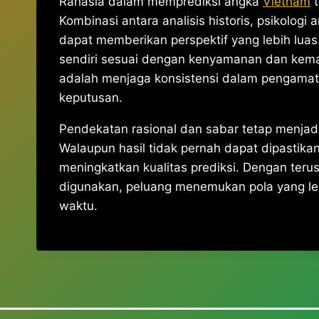
Rahasia dalam memprediksi angka
Vietnam
t
Kombinasi antara analisis historis, psikolog
dapat memberikan perspektif yang lebih lua
sendiri sesuai dengan kenyamanan dan kema
adalah menjaga konsistensi dalam pengamat
keputusan.
Pendekatan rasional dan sabar tetap menja
Walaupun hasil tidak pernah dapat dipastika
meningkatkan kualitas prediksi. Dengan ter
digunakan, peluang menemukan pola yang leb
waktu.