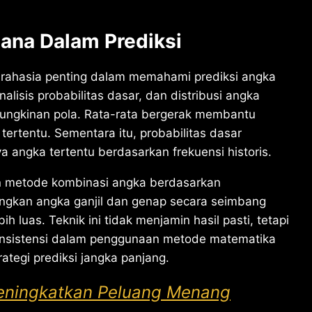
ana Dalam Prediksi
rahasia penting dalam memahami prediksi angka
nalisis probabilitas dasar, dan distribusi angka
mungkinan pola. Rata-rata bergerak membantu
ertentu. Sementara itu, probabilitas dasar
ngka tertentu berdasarkan frekuensi historis.
n metode kombinasi angka berdasarkan
ngkan angka ganjil dan genap secara seimbang
h luas. Teknik ini tidak menjamin hasil pasti, tetapi
Konsistensi dalam penggunaan metode matematika
tegi prediksi jangka panjang.
Meningkatkan Peluang Menang