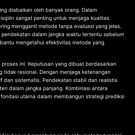
ring diabaikan oleh banyak orang. Dalam
siplin sangat penting untuk menjaga kualitas
sering mengganti metode tanpa evaluasi yang jelas.
u pendekatan dalam jangka waktu tertentu sebelum
bantu mengetahui efektivitas metode yang
proses ini. Keputusan yang dibuat berdasarkan
ng tidak rasional. Dengan menjaga ketenangan
if dan sistematis. Pendekatan stabil dan realistis
sten dalam jangka panjang. Kombinasi antara
 fondasi utama dalam membangun strategi prediksi