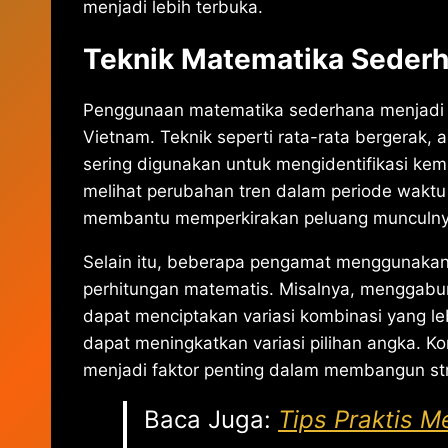
menjadi lebih terbuka.
Teknik Matematika Sederh
Penggunaan matematika sederhana menjadi 
Vietnam. Teknik seperti rata-rata bergerak, a
sering digunakan untuk mengidentifikasi ke
melihat perubahan tren dalam periode waktu t
membantu memperkirakan peluang munculnya a
Selain itu, beberapa pengamat menggunaka
perhitungan matematis. Misalnya, menggabu
dapat menciptakan variasi kombinasi yang lebi
dapat meningkatkan variasi pilihan angka. 
menjadi faktor penting dalam membangun stra
Baca Juga:
Tips Praktis 