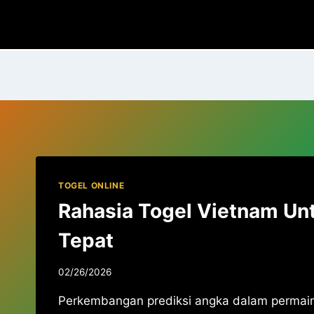
Skip
to
content
TOGEL ONLINE
Rahasia Togel Vietnam Unt
Tepat
02/26/2026
Perkembangan prediksi angka dalam permain