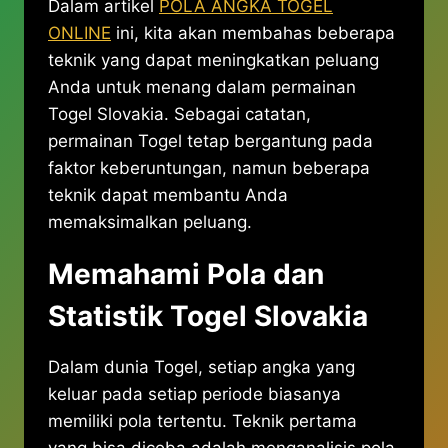
Dalam artikel
POLA ANGKA TOGEL
ONLINE
ini, kita akan membahas beberapa
teknik yang dapat meningkatkan peluang
Anda untuk menang dalam permainan
Togel Slovakia. Sebagai catatan,
permainan Togel tetap bergantung pada
faktor keberuntungan, namun beberapa
teknik dapat membantu Anda
memaksimalkan peluang.
Memahami Pola dan
Statistik Togel Slovakia
Dalam dunia Togel, setiap angka yang
keluar pada setiap periode biasanya
memiliki pola tertentu. Teknik pertama