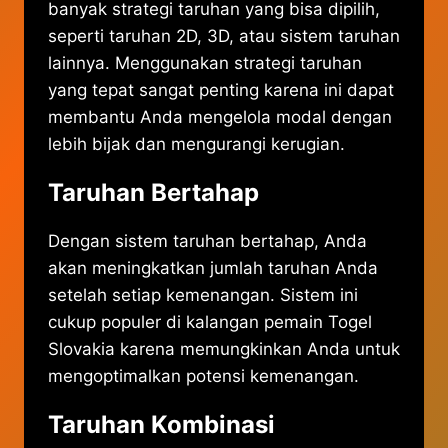
banyak strategi taruhan yang bisa dipilih,
seperti taruhan 2D, 3D, atau sistem taruhan
lainnya. Menggunakan strategi taruhan
yang tepat sangat penting karena ini dapat
membantu Anda mengelola modal dengan
lebih bijak dan mengurangi kerugian.
Taruhan Bertahap
Dengan sistem taruhan bertahap, Anda
akan meningkatkan jumlah taruhan Anda
setelah setiap kemenangan. Sistem ini
cukup populer di kalangan pemain Togel
Slovakia karena memungkinkan Anda untuk
mengoptimalkan potensi kemenangan.
Taruhan Kombinasi