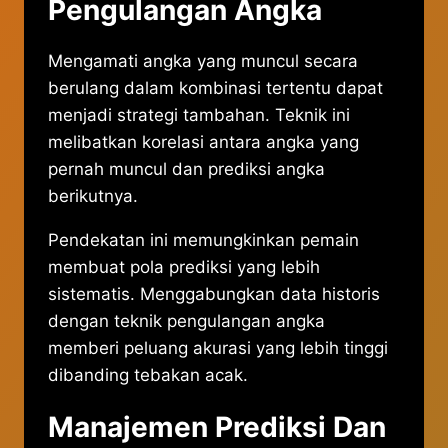
Pengulangan Angka
Mengamati angka yang muncul secara
berulang dalam kombinasi tertentu dapat
menjadi strategi tambahan. Teknik ini
melibatkan korelasi antara angka yang
pernah muncul dan prediksi angka
berikutnya.
Pendekatan ini memungkinkan pemain
membuat pola prediksi yang lebih
sistematis. Menggabungkan data historis
dengan teknik pengulangan angka
memberi peluang akurasi yang lebih tinggi
dibanding tebakan acak.
Manajemen Prediksi Dan