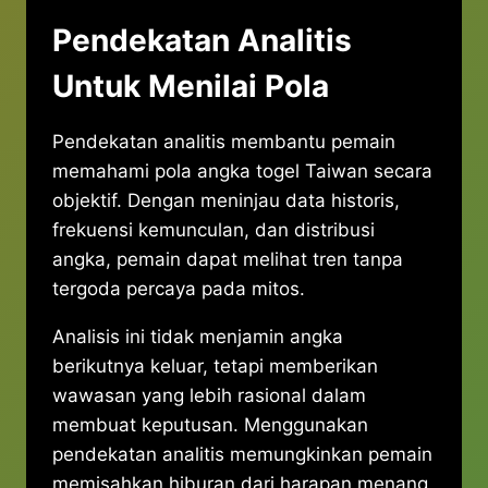
Pendekatan Analitis
Untuk Menilai Pola
Pendekatan analitis membantu pemain
memahami pola angka togel Taiwan secara
objektif. Dengan meninjau data historis,
frekuensi kemunculan, dan distribusi
angka, pemain dapat melihat tren tanpa
tergoda percaya pada mitos.
Analisis ini tidak menjamin angka
berikutnya keluar, tetapi memberikan
wawasan yang lebih rasional dalam
membuat keputusan. Menggunakan
pendekatan analitis memungkinkan pemain
memisahkan hiburan dari harapan menang,