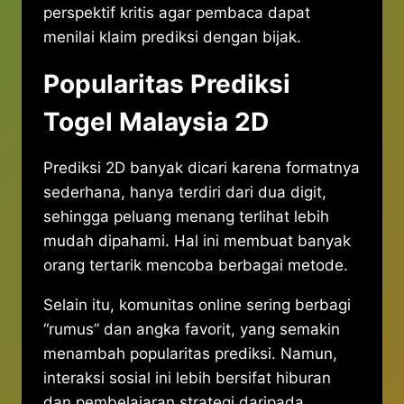
perspektif kritis agar pembaca dapat
menilai klaim prediksi dengan bijak.
Popularitas Prediksi
Togel Malaysia 2D
Prediksi 2D banyak dicari karena formatnya
sederhana, hanya terdiri dari dua digit,
sehingga peluang menang terlihat lebih
mudah dipahami. Hal ini membuat banyak
orang tertarik mencoba berbagai metode.
Selain itu, komunitas online sering berbagi
“rumus” dan angka favorit, yang semakin
menambah popularitas prediksi. Namun,
interaksi sosial ini lebih bersifat hiburan
dan pembelajaran strategi daripada