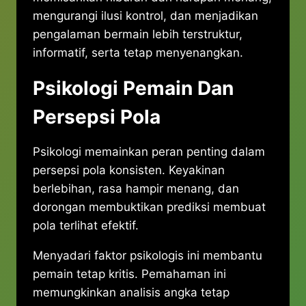
mengurangi ilusi kontrol, dan menjadikan
pengalaman bermain lebih terstruktur,
informatif, serta tetap menyenangkan.
Psikologi Pemain Dan
Persepsi Pola
Psikologi memainkan peran penting dalam
persepsi pola konsisten. Keyakinan
berlebihan, rasa hampir menang, dan
dorongan membuktikan prediksi membuat
pola terlihat efektif.
Menyadari faktor psikologis ini membantu
pemain tetap kritis. Pemahaman ini
memungkinkan analisis angka tetap