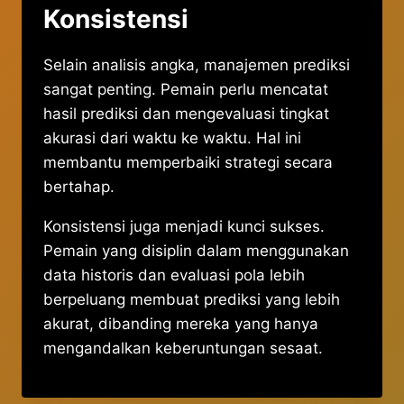
Konsistensi
Selain analisis angka, manajemen prediksi
sangat penting. Pemain perlu mencatat
hasil prediksi dan mengevaluasi tingkat
akurasi dari waktu ke waktu. Hal ini
membantu memperbaiki strategi secara
bertahap.
Konsistensi juga menjadi kunci sukses.
Pemain yang disiplin dalam menggunakan
data historis dan evaluasi pola lebih
berpeluang membuat prediksi yang lebih
akurat, dibanding mereka yang hanya
mengandalkan keberuntungan sesaat.