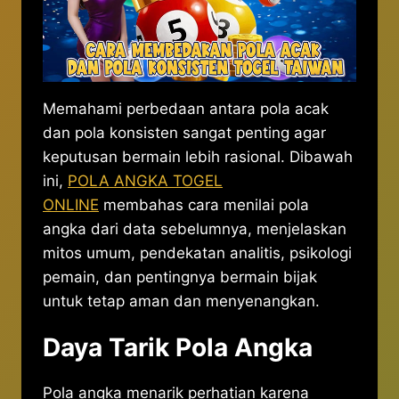
Memahami perbedaan antara pola acak
dan pola konsisten sangat penting agar
keputusan bermain lebih rasional. Dibawah
ini,
POLA ANGKA TOGEL
ONLINE
membahas cara menilai pola
angka dari data sebelumnya, menjelaskan
mitos umum, pendekatan analitis, psikologi
pemain, dan pentingnya bermain bijak
untuk tetap aman dan menyenangkan.
Daya Tarik Pola Angka
Pola angka menarik perhatian karena