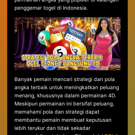
penggemar togel di Indonesia.
Banyak pemain mencari strategi dan pola
angka terbaik untuk meningkatkan peluang
menang, khususnya dalam permainan 4D.
Meskipun permainan ini bersifat peluang,
memahami pola dan strategi dapat
membantu pemain membuat keputusan
lebih terukur dan tidak sekadar