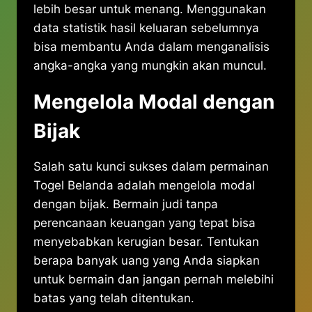
lebih besar untuk menang. Menggunakan
data statistik hasil keluaran sebelumnya
bisa membantu Anda dalam menganalisis
angka-angka yang mungkin akan muncul.
Mengelola Modal dengan
Bijak
Salah satu kunci sukses dalam permainan
Togel Belanda adalah mengelola modal
dengan bijak. Bermain judi tanpa
perencanaan keuangan yang tepat bisa
menyebabkan kerugian besar. Tentukan
berapa banyak uang yang Anda siapkan
untuk bermain dan jangan pernah melebihi
batas yang telah ditentukan.