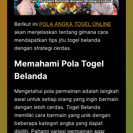
Berikut ini
POLA ANGKA TOGEL ONLINE
akan menjelaskan tentang gimana cara
mendapatkan tips jitu togel belanda
dengan strategi cerdas.
Memahami Pola Togel
Belanda
Mengetahui pola permainan adalah langkah
awal untuk setiap orang yang ingin bermain
dengan lebih cerdas. Togel Belanda
memiliki cara bermain yang unik dengan
beberapa kategori angka yang dapat
dipilih. Pahami variasi permainan agar