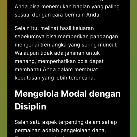
Anda bisa menemukan bagian yang paling
sesuai dengan cara bermain Anda.
Selain itu, melihat hasil keluaran
sebelumnya bisa memberikan pandangan
mengenai tren angka yang sering muncul.
Walaupun tidak ada jaminan untuk
menang, memperhatikan pola dapat
membantu Anda dalam membuat
keputusan yang lebih terencana.
Mengelola Modal dengan
Disiplin
Salah satu aspek terpenting dalam setiap
permainan adalah pengelolaan dana.