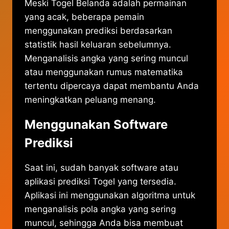
Meski Togel Belanda adalah permainan
yang acak, beberapa pemain
menggunakan prediksi berdasarkan
statistik hasil keluaran sebelumnya.
Menganalisis angka yang sering muncul
atau menggunakan rumus matematika
tertentu dipercaya dapat membantu Anda
meningkatkan peluang menang.
Menggunakan Software
Prediksi
Saat ini, sudah banyak software atau
aplikasi prediksi Togel yang tersedia.
Aplikasi ini menggunakan algoritma untuk
menganalisis pola angka yang sering
muncul, sehingga Anda bisa membuat