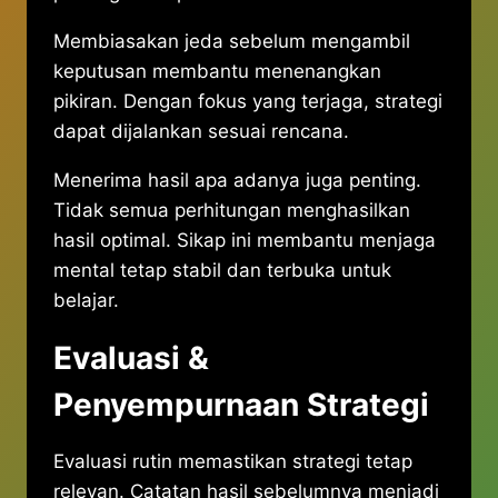
Membiasakan jeda sebelum mengambil
keputusan membantu menenangkan
pikiran. Dengan fokus yang terjaga, strategi
dapat dijalankan sesuai rencana.
Menerima hasil apa adanya juga penting.
Tidak semua perhitungan menghasilkan
hasil optimal. Sikap ini membantu menjaga
mental tetap stabil dan terbuka untuk
belajar.
Evaluasi &
Penyempurnaan Strategi
Evaluasi rutin memastikan strategi tetap
relevan. Catatan hasil sebelumnya menjadi