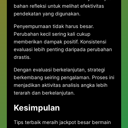
bahan refleksi untuk melihat efektivitas
pendekatan yang digunakan.
Penyempurnaan tidak harus besar.
Perubahan kecil sering kali cukup
memberikan dampak positif. Konsistensi
evaluasi lebih penting daripada perubahan
drastis.
Dengan evaluasi berkelanjutan, strategi
berkembang seiring pengalaman. Proses ini
menjadikan aktivitas analisis angka lebih
terarah dan berkelanjutan.
Kesimpulan
Tips terbaik meraih jackpot besar bermain