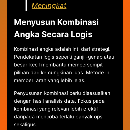
Meningkat
Menyusun Kombinasi
Angka Secara Logis
Kombinasi angka adalah inti dari strategi.
Pendekatan logis seperti ganjil-genap atau
besar-kecil membantu mempersempit
pilihan dari kemungkinan luas. Metode ini
memberi arah yang lebih jelas.
Penyusunan kombinasi perlu disesuaikan
dengan hasil analisis data. Fokus pada
kombinasi yang relevan lebih efektif
daripada mencoba terlalu banyak opsi
sekaligus.