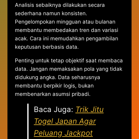
Analisis sebaiknya dilakukan secara
sederhana namun konsisten.
Pengelompokan mingguan atau bulanan
membantu membedakan tren dan variasi
acak. Cara ini memudahkan pengambilan
keputusan berbasis data.
Penting untuk tetap objektif saat membaca
data. Jangan memaksakan pola yang tidak
didukung angka. Data seharusnya
membantu berpikir logis, bukan
membenarkan asumsi pribadi.
Baca Juga:
Trik Jitu
Togel Japan Agar
Peluang Jackpot