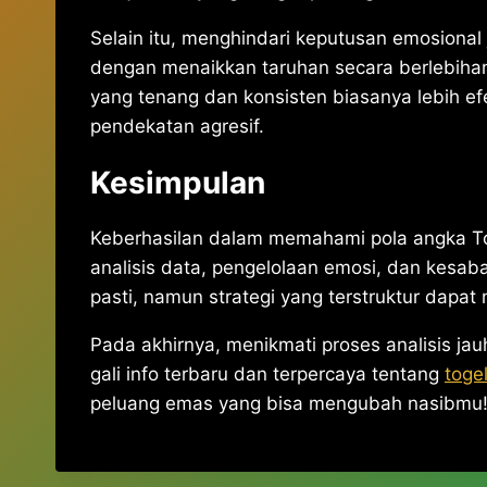
Selain itu, menghindari keputusan emosional
dengan menaikkan taruhan secara berlebihan 
yang tenang dan konsisten biasanya lebih ef
pendekatan agresif.
Kesimpulan
Keberhasilan dalam memahami pola angka T
analisis data, pengelolaan emosi, dan kesab
pasti, namun strategi yang terstruktur dapa
Pada akhirnya, menikmati proses analisis jauh
gali info terbaru dan terpercaya tentang
togel
peluang emas yang bisa mengubah nasibmu