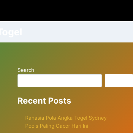
Togel
Search
Search
Recent Posts
Rahasia Pola Angka Togel Sydney
Pools Paling Gacor Hari Ini