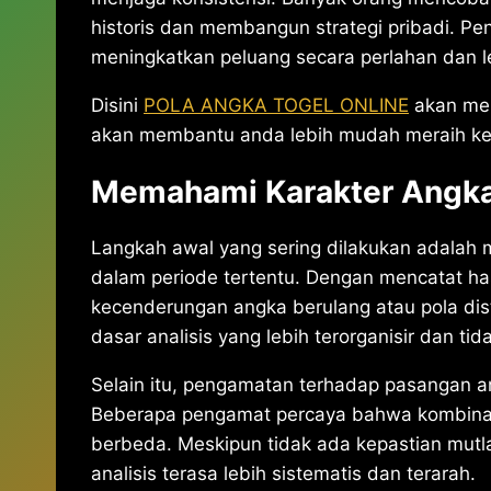
historis dan membangun strategi pribadi. P
meningkatkan peluang secara perlahan dan l
Disini
POLA ANGKA TOGEL ONLINE
akan mem
akan membantu anda lebih mudah meraih k
Memahami Karakter Angka
Langkah awal yang sering dilakukan adalah m
dalam periode tertentu. Dengan mencatat ha
kecenderungan angka berulang atau pola dis
dasar analisis yang lebih terorganisir dan 
Selain itu, pengamatan terhadap pasangan a
Beberapa pengamat percaya bahwa kombinasi
berbeda. Meskipun tidak ada kepastian mut
analisis terasa lebih sistematis dan terarah.