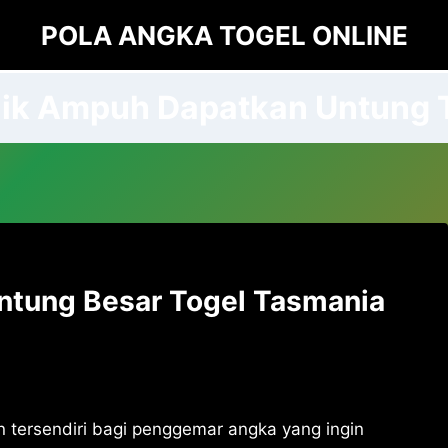
POLA ANGKA TOGEL ONLINE
ik Ampuh Dapatkan Untung 
ntung Besar Togel Tasmania
tersendiri bagi penggemar angka yang ingin