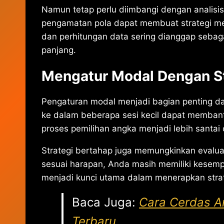
Namun tetap perlu diimbangi dengan analisis
pengamatan pola dapat membuat strategi men
dan perhitungan data sering dianggap sebag
panjang.
Mengatur Modal Dengan St
Pengaturan modal menjadi bagian penting da
ke dalam beberapa sesi kecil dapat membant
proses pemilihan angka menjadi lebih santai 
Strategi bertahap juga memungkinkan evalua
sesuai harapan, Anda masih memiliki kesem
menjadi kunci utama dalam menerapkan strate
Baca Juga:
Cara Cerdas A
Terbaru