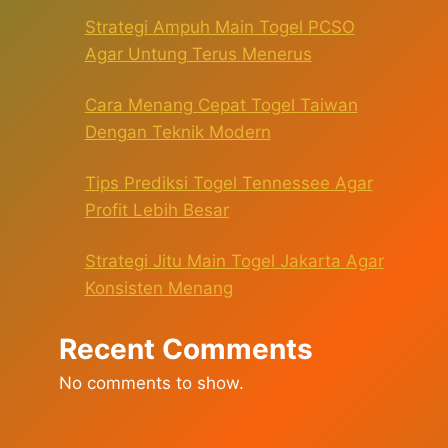
Strategi Ampuh Main Togel PCSO
Agar Untung Terus Menerus
Cara Menang Cepat Togel Taiwan
Dengan Teknik Modern
Tips Prediksi Togel Tennessee Agar
Profit Lebih Besar
Strategi Jitu Main Togel Jakarta Agar
Konsisten Menang
Recent Comments
No comments to show.