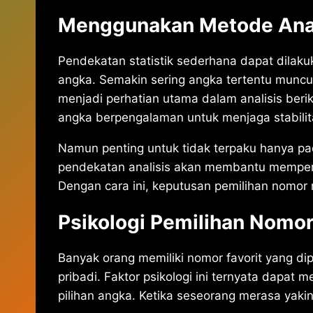
Menggunakan Metode Anali
Pendekatan statistik sederhana dapat dilak
angka. Semakin sering angka tertentu muncu
menjadi perhatian utama dalam analisis beri
angka berpengalaman untuk menjaga stabilit
Namun penting untuk tidak terpaku hanya p
pendekatan analisis akan membantu memper
Dengan cara ini, keputusan pemilihan nomor 
Psikologi Pemilihan Nomor
Banyak orang memiliki nomor favorit yang dip
pribadi. Faktor psikologi ini ternyata dapat
pilihan angka. Ketika seseorang merasa yakin