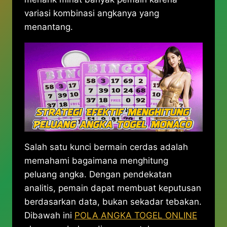
variasi kombinasi angkanya yang
menantang.
Salah satu kunci bermain cerdas adalah
memahami bagaimana menghitung
peluang angka. Dengan pendekatan
analitis, pemain dapat membuat keputusan
berdasarkan data, bukan sekadar tebakan.
Dibawah ini
POLA ANGKA TOGEL ONLINE