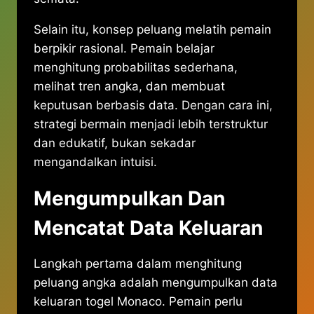
Selain itu, konsep peluang melatih pemain
berpikir rasional. Pemain belajar
menghitung probabilitas sederhana,
melihat tren angka, dan membuat
keputusan berbasis data. Dengan cara ini,
strategi bermain menjadi lebih terstruktur
dan edukatif, bukan sekadar
mengandalkan intuisi.
Mengumpulkan Dan
Mencatat Data Keluaran
Langkah pertama dalam menghitung
peluang angka adalah mengumpulkan data
keluaran togel Monaco. Pemain perlu