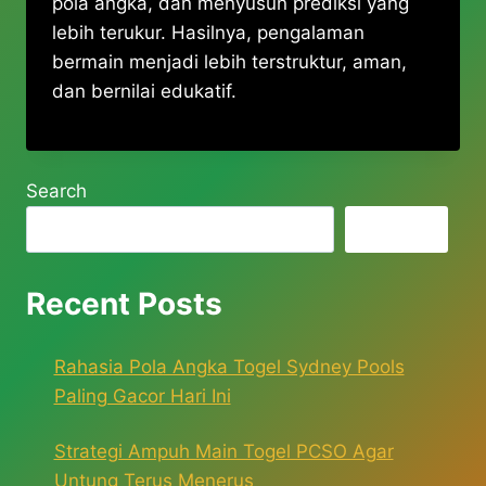
pola angka, dan menyusun prediksi yang
lebih terukur. Hasilnya, pengalaman
bermain menjadi lebih terstruktur, aman,
dan bernilai edukatif.
Search
Search
Recent Posts
Rahasia Pola Angka Togel Sydney Pools
Paling Gacor Hari Ini
Strategi Ampuh Main Togel PCSO Agar
Untung Terus Menerus