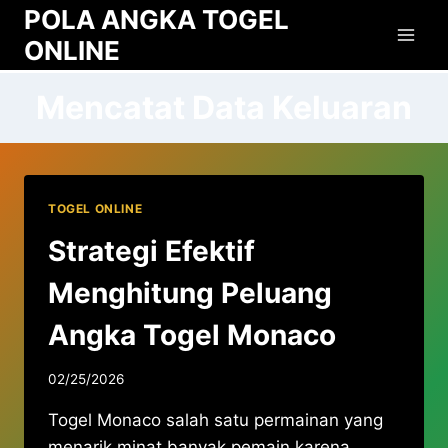
Skip
POLA ANGKA TOGEL
to
ONLINE
content
Mencatat Data Keluaran
TOGEL ONLINE
Strategi Efektif
Menghitung Peluang
Angka Togel Monaco
02/25/2026
Togel Monaco salah satu permainan yang
menarik minat banyak pemain karena