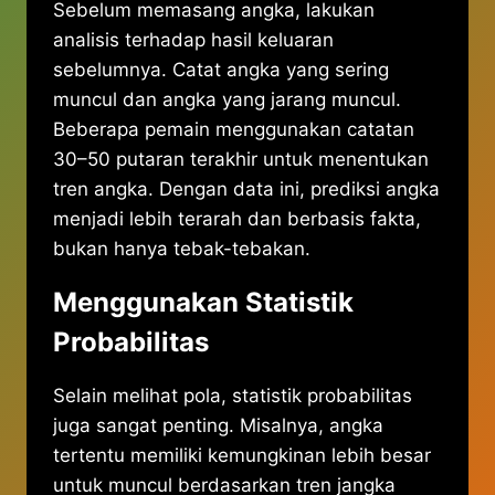
Sebelum memasang angka, lakukan
analisis terhadap hasil keluaran
sebelumnya. Catat angka yang sering
muncul dan angka yang jarang muncul.
Beberapa pemain menggunakan catatan
30–50 putaran terakhir untuk menentukan
tren angka. Dengan data ini, prediksi angka
menjadi lebih terarah dan berbasis fakta,
bukan hanya tebak-tebakan.
Menggunakan Statistik
Probabilitas
Selain melihat pola, statistik probabilitas
juga sangat penting. Misalnya, angka
tertentu memiliki kemungkinan lebih besar
untuk muncul berdasarkan tren jangka