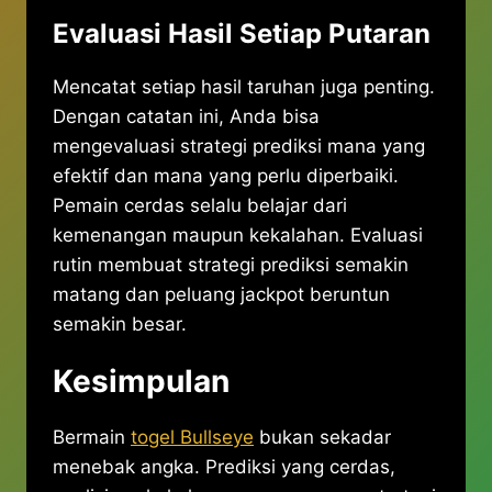
Evaluasi Hasil Setiap Putaran
Mencatat setiap hasil taruhan juga penting.
Dengan catatan ini, Anda bisa
mengevaluasi strategi prediksi mana yang
efektif dan mana yang perlu diperbaiki.
Pemain cerdas selalu belajar dari
kemenangan maupun kekalahan. Evaluasi
rutin membuat strategi prediksi semakin
matang dan peluang jackpot beruntun
semakin besar.
Kesimpulan
Bermain
togel Bullseye
bukan sekadar
menebak angka. Prediksi yang cerdas,