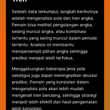
Setelah data terkumpul, langkah berikutnya
adalah menganalisis pola dan tren angka.
Pemain bisa melihat pengulangan angka,
selang muncul angka, atau kombinasi
tertentu yang sering muncul dalam periode
tertentu. Analisis ini membantu
mempersempit pilihan angka sehingga
prediksi menjadi lebih terfokus.
Menggabungkan beberapa jenis pola
sekaligus juga dapat meningkatkan akurasi
prediksi. Pemain yang konsisten dalam
menganalisis pola akan lebih mudah
mengenali tren berulang, sehingga strategi
menjadi lebih efektif dan hasil pengamatan
lebih konsisten.