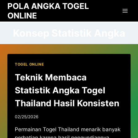
Skip
POLA ANGKA TOGEL
to
ONLINE
content
Konsep Statistik Angka
TOGEL ONLINE
Teknik Membaca
Statistik Angka Togel
Thailand Hasil Konsisten
02/25/2026
Permainan Togel Thailand menarik banyak
perhatian karena hasil pengundiannya