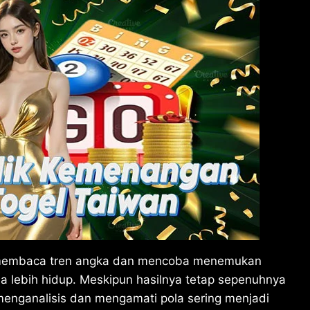
 membaca tren angka dan mencoba menemukan
a lebih hidup. Meskipun hasilnya tetap sepenuhnya
enganalisis dan mengamati pola sering menjadi