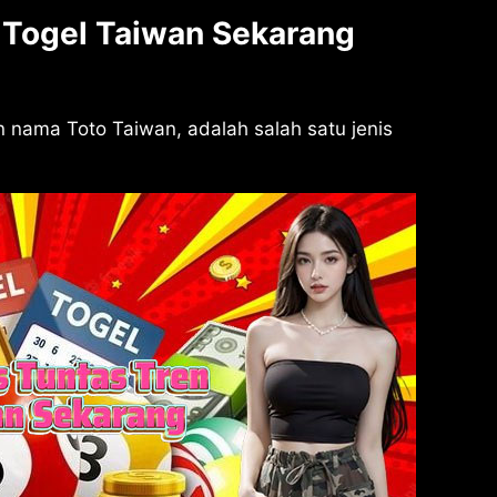
 Togel Taiwan Sekarang
n nama Toto Taiwan, adalah salah satu jenis